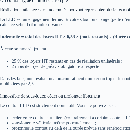
Un contrat rigide et difficile à rompre
Résiliation anticipée : des indemnités pouvant représenter plusieurs moi
La LLD est un engagement ferme. Si votre situation change (perte d’emp
calculée selon la formule suivante :
Indemnité = total des loyers HT × 0,38 × (mois restants) ÷ (durée c
À cette somme s’ajoutent :
25 % des loyers HT restants en cas de résiliation unilatérale ;
2 mois de loyer de préavis obligatoire à respecter.
Dans les faits, une résiliation à mi-contrat peut doubler ou tripler le c
multipliées par 2,5.
Impossible de sous-louer, céder ou prolonger librement
Le contrat LLD est strictement nominatif. Vous ne pouvez pas :
céder votre contrat à un tiers (contrairement à certains contrats L
sous-louer le véhicule, même ponctuellement ;
prolonger le contrat au-delà de la durée prévue sans renégociatio