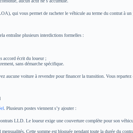
s
constitue, aucun actif ne s’accumule.
OA), qui vous permet de racheter le véhicule au terme du contrat à un 
a entraîne plusieurs interdictions formelles :
s accord écrit du loueur ;
irement, sans démarche spécifique.
z aucune voiture à revendre pour financer la transition. Vous repartez de
l
éel
. Plusieurs postes viennent s’y ajouter :
es contrats LLD. Le loueur exige une couverture complète pour son véhic
 mensualités. Cette somme est bloquée pendant toute la durée du contrat, s