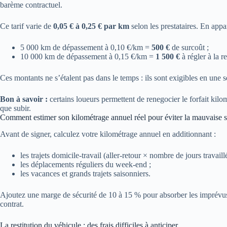
barème contractuel.
Ce tarif varie de
0,05 € à 0,25 € par km
selon les prestataires. En app
5 000 km de dépassement à 0,10 €/km =
500 €
de surcoût ;
10 000 km de dépassement à 0,15 €/km =
1 500 €
à régler à la re
Ces montants ne s’étalent pas dans le temps : ils sont exigibles en une s
Bon à savoir :
certains loueurs permettent de renegocier le forfait kilo
que subir.
Comment estimer son kilométrage annuel réel pour éviter la mauvaise s
Avant de signer, calculez votre kilométrage annuel en additionnant :
les trajets domicile-travail (aller-retour × nombre de jours travaillé
les déplacements réguliers du week-end ;
les vacances et grands trajets saisonniers.
Ajoutez une marge de sécurité de 10 à 15 % pour absorber les imprévus. 
contrat.
La restitution du véhicule : des frais difficiles à anticiper