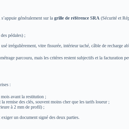
i
 Il s’appuie généralement sur la
grille de référence SRA
(Sécurité et Ré
 des pédales) ;
 usé irrégulièrement, vitre fissurée, intérieur taché, câble de recharge a
étrage parcouru, mais les critères restent subjectifs et la facturation pe
ises :
ois avant la restitution ;
a remise des clés, souvent moins cher que les tarifs loueur ;
rieure à 2 mm de profil) ;
t exiger un document signé des deux parties.