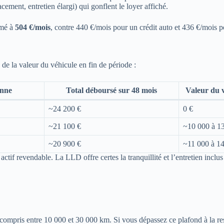
cement, entretien élargi) qui gonflent le loyer affiché.
imé à
504 €/mois
, contre 440 €/mois pour un crédit auto et 436 €/mois 
 de la valeur du véhicule en fin de période :
enne
Total déboursé sur 48 mois
Valeur du v
~24 200 €
0 €
~21 100 €
~10 000 à 1
~20 900 €
~11 000 à 14
tif revendable. La LLD offre certes la tranquillité et l’entretien inclus d
ompris entre 10 000 et 30 000 km. Si vous dépassez ce plafond à la rest