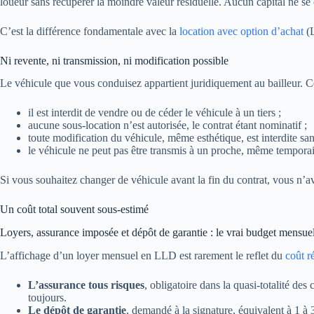
loueur sans récupérer la moindre valeur résiduelle. Aucun capital ne se 
C’est la différence fondamentale avec la
location avec option d’achat
(L
Ni revente, ni transmission, ni modification possible
Le véhicule que vous conduisez appartient juridiquement au bailleur. Cel
il est interdit de vendre ou de céder le véhicule à un tiers ;
aucune sous-location n’est autorisée, le contrat étant nominatif ;
toute modification du véhicule, même esthétique, est interdite san
le véhicule ne peut pas être transmis à un proche, même tempora
Si vous souhaitez changer de véhicule avant la fin du contrat, vous n’ave
Un coût total souvent sous-estimé
Loyers, assurance imposée et dépôt de garantie : le vrai budget mensue
L’affichage d’un loyer mensuel en LLD est rarement le reflet du
coût r
L’assurance tous risques
, obligatoire dans la quasi-totalité d
toujours.
Le dépôt de garantie
, demandé à la signature, équivalent à 1 à 3