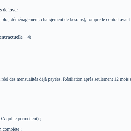
s de loyer
loi, déménagement, changement de besoins), rompre le contrat avant son
ontractuelle − 4)
oût réel des mensualités déjà payées. Résiliation après seulement 12 mois 
OA qui le permettent) ;
n complète ;